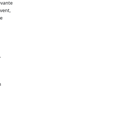
evante
vent,
te
.
n