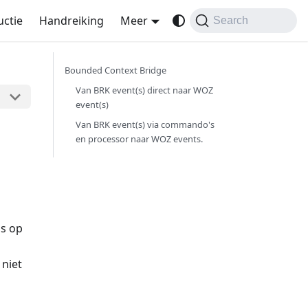
uctie
Handreiking
Meer
Search
Bounded Context Bridge
Van BRK event(s) direct naar WOZ
event(s)
Van BRK event(s) via commando's
en processor naar WOZ events.
us op
 niet