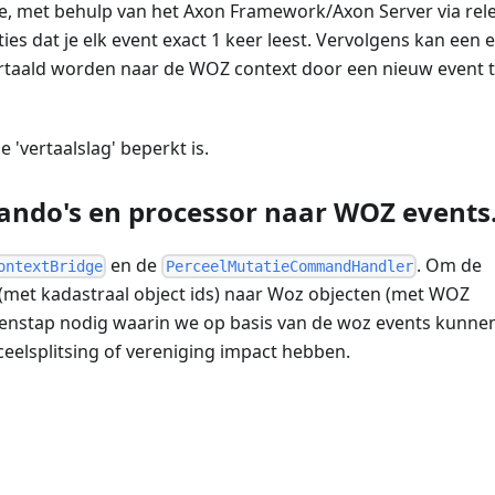
 je, met behulp van het Axon Framework/Axon Server via rel
es dat je elk event exact 1 keer leest. Vervolgens kan een e
 vertaald worden naar de WOZ context door een nieuw event 
e 'vertaalslag' beperkt is.
ando's en processor naar WOZ events
en de
. Om de
ontextBridge
PerceelMutatieCommandHandler
 (met kadastraal object ids) naar Woz objecten (met WOZ
nstap nodig waarin we op basis van de woz events kunne
eelsplitsing of vereniging impact hebben.