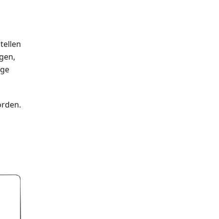
tellen
ngen,
dge
orden.