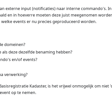
van externe input (notificaties) naar interne commando's. In
aald en in hoeverre moeten deze juist meegenomen worde
in welke events er nu precies geproduceerd worden.
nde domeinen?
fde als deze dezelfde benaming hebben?
ndo's en/of events?
 na verwerking?
asisregistratie Kadaster, is het vrijwel onmogelijk om niet '
 event op te nemen.