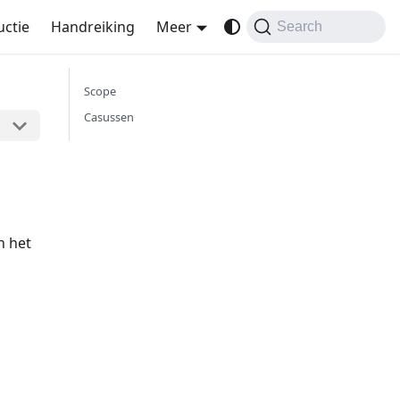
uctie
Handreiking
Meer
Search
Scope
Casussen
n het