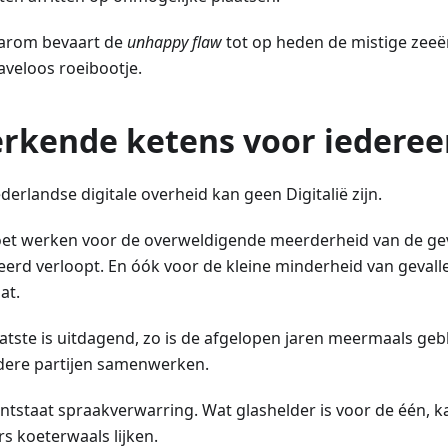
arom bevaart de
unhappy flaw
tot op heden de mistige zeeën
aveloos roeibootje.
rkende ketens voor iederee
erlandse digitale overheid kan geen Digitalië zijn.
et werken voor de overweldigende meerderheid van de geva
erd verloopt. En óók voor de kleine minderheid van gevalle
at.
aatste is uitdagend, zo is de afgelopen jaren meermaals geb
ere partijen samenwerken.
ntstaat spraakverwarring. Wat glashelder is voor de één, 
s koeterwaals lijken.