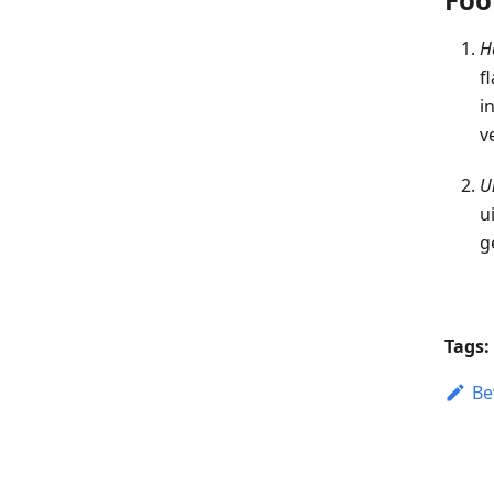
H
f
i
v
U
u
g
Tags:
Be