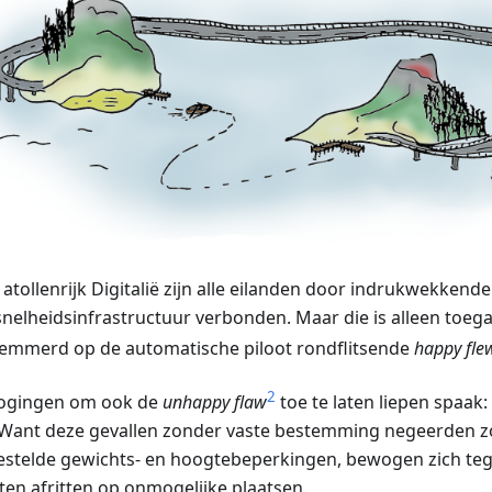
 atollenrijk Digitalië zijn alle eilanden door indrukwekkende
nelheidsinfrastructuur verbonden. Maar die is alleen toega
emmerd op de automatische piloot rondflitsende
happy fle
2
pogingen om ook de
unhappy flaw
toe te laten liepen spaak: 
 Want deze gevallen zonder vaste bestemming negeerden z
estelde gewichts- en hoogtebeperkingen, bewogen zich tegen
sten afritten op onmogelijke plaatsen.