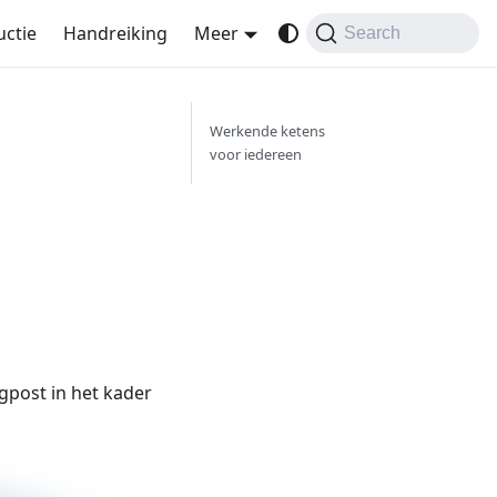
uctie
Handreiking
Meer
Search
Werkende ketens
voor iedereen
gpost in het kader