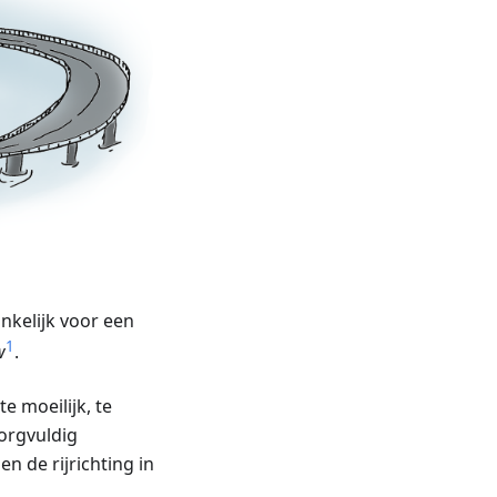
nkelijk voor een
1
w
.
te moeilijk, te
orgvuldig
 de rijrichting in