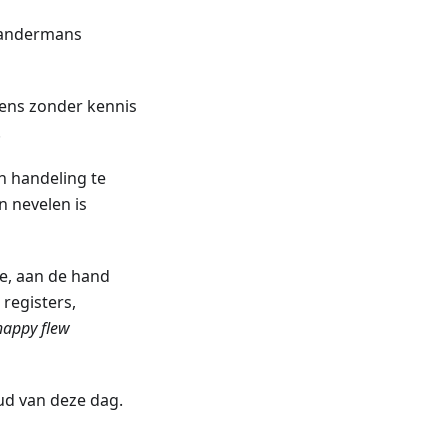
n andermans
ens zonder kennis
.
n handeling te
n nevelen is
ie, aan de hand
 registers,
happy flew
ud van deze dag.