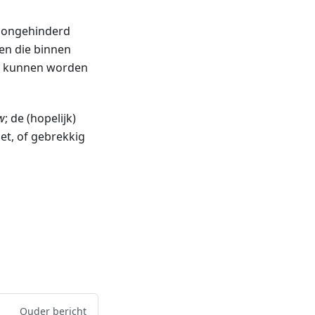
e ongehinderd
en die binnen
n kunnen worden
w
; de (hopelijk)
et, of gebrekkig
Ouder bericht