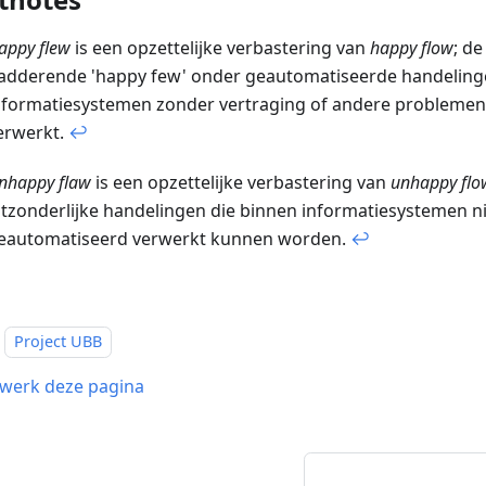
appy flew
is een opzettelijke verbastering van
happy flow
; d
ladderende 'happy few' onder geautomatiseerde handeling
nformatiesystemen zonder vertraging of andere probleme
erwerkt.
↩
nhappy flaw
is een opzettelijke verbastering van
unhappy flo
itzonderlijke handelingen die binnen informatiesystemen ni
eautomatiseerd verwerkt kunnen worden.
↩
Project UBB
werk deze pagina