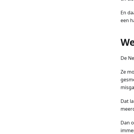
En da
een h
We
De Ned
Ze mo
gesme
misga
Dat l
meerd
Dan o
immer