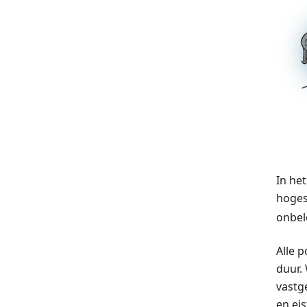
In het
hoges
onbel
Alle 
duur.
vastg
en ei