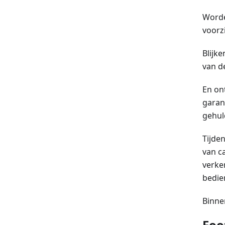
Worde
voorz
Blijk
van de
En on
garan
gehul
Tijde
van c
verken
bedie
Binne
Foo