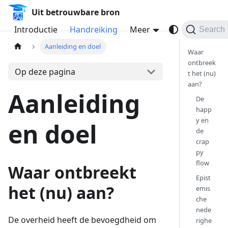
Uit betrouwbare bron
Introductie
Handreiking
Meer
Search
Aanleiding en doel
Waar
ontbreek
Op deze pagina
t het (nu)
aan?
Aanleiding
De
happ
y en
en doel
de
crap
py
flow
Waar ontbreekt
Epist
het (nu) aan?
emis
che
nede
De overheid heeft de bevoegdheid om
righe