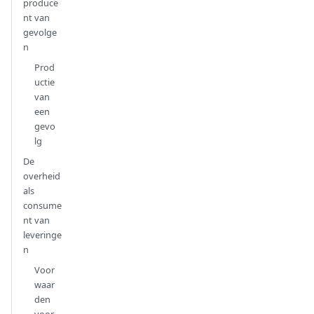
produce
nt van
gevolge
n
Prod
uctie
van
een
gevo
lg
De
overheid
als
consume
nt van
leveringe
n
Voor
waar
den
voor