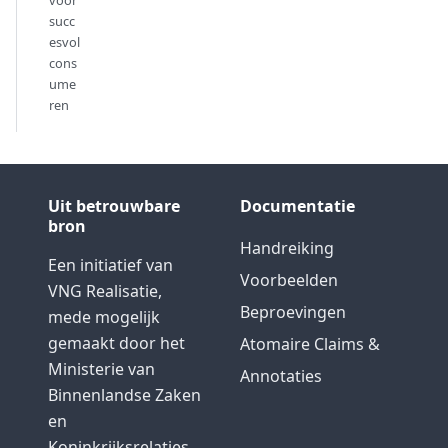
succ
esvol
cons
ume
ren
Uit betrouwbare
Documentatie
bron
Handreiking
Een initiatief van
Voorbeelden
VNG Realisatie,
Beproevingen
mede mogelijk
gemaakt door het
Atomaire Claims &
Ministerie van
Annotaties
Binnenlandse Zaken
en
Koninkrijksrelaties