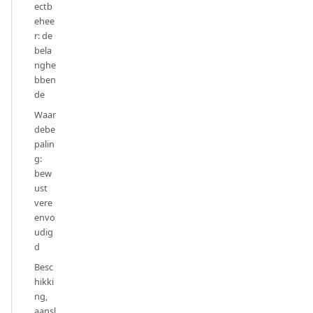
ectb
ehee
r: de
bela
nghe
bben
de
Waar
debe
palin
g:
bew
ust
vere
envo
udig
d
Besc
hikki
ng,
aansl