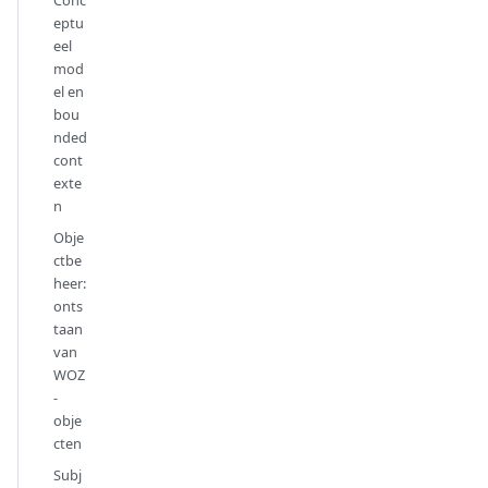
eptu
eel
mod
el en
bou
nded
cont
exte
n
Obje
ctbe
heer:
onts
taan
van
WOZ
-
obje
cten
Subj