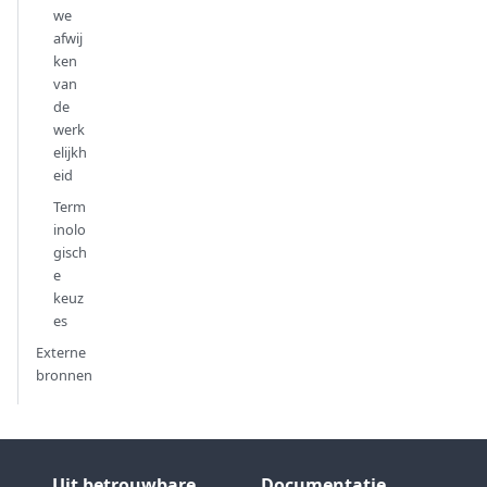
we
afwij
ken
van
de
werk
elijkh
eid
Term
inolo
gisch
e
keuz
es
Externe
bronnen
Uit betrouwbare
Documentatie